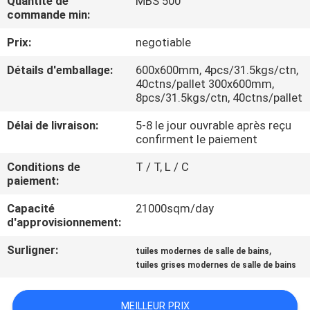
Quantité de
MBS 500
NOUS
commande min:
Prix:
negotiable
VISITE
Détails d'emballage:
600x600mm, 4pcs/31.5kgs/ctn,
DE
40ctns/pallet 300x600mm,
8pcs/31.5kgs/ctn, 40ctns/pallet
L'USINE
Délai de livraison:
5-8 le jour ouvrable après reçu
confirment le paiement
CONTRÔLE
Conditions de
T / T, L / C
DE
paiement:
LA
Capacité
21000sqm/day
QUALITÉ
d'approvisionnement:
Surligner:
,
tuiles modernes de salle de bains
NOUS
tuiles grises modernes de salle de bains
CONTACTER
MEILLEUR PRIX