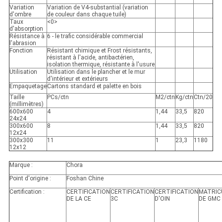
Variation
Variation de V4-substantial (variation
d'ombre
de couleur dans chaque tuile)
Taux
<0>
d'absorption
Résistance à
6 - le trafic considérable commercial
l'abrasion
Fonction
Résistant chimique et Frost résistants,
résistant à l'acide, antibactérien,
isolation thermique, résistante à l'usure
Utilisation
Utilisation dans le plancher et le mur
d'intérieur et extérieurs
Empaquetage
Cartons standard et palette en bois
Taille
PCs/ctn
M2/ctn
Kg/ctn
Ctn/20
(millimètres)
600x600
4
1,44
33,5
820
24x24
300x600
8
1,44
33,5
820
12x24
300x300
11
1
23,3
1180
12x12
Marque :
Chora
Point d'origine :
Foshan Chine
Certification :
CERTIFICATION
CERTIFICATION
CERTIFICATION
MATRIC
DE LA CE
3C
D'OIN
DE GMC