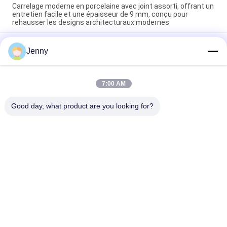
Carrelage moderne en porcelaine avec joint assorti, offrant un
entretien facile et une épaisseur de 9 mm, conçu pour
rehausser les designs architecturaux modernes
Carrelage de sol moderne en porcelaine facile d'entretien,
Jenny
texture lisse conçue pour offrir une surface élégante
résistante aux taches et à l'usure quotidienne
Installation flottante Carreaux de porcelaine modernes
7:00 AM
intérieurs d'épaisseur de 9 mm Choix parfait Surface durable
Idéal pour les projets à grande échelle
Good day, what product are you looking for?
Catégories populaires
Tous
Carreaux De 
Tuile En Pierre De 
Porcelaine Émaillée
Porcelaine De 
Regard
Tuile Moderne De 
Tuile De Marbre De 
Porcelaine
Porcelaine De 
Regard
Tuiles En Bois De 
Tuile De Porcelaine 
Porcelaine D'effet
De Regard De Tapis