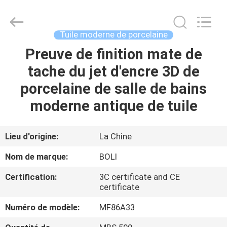
2026
FOSHAN
BOLI
CERAMICS
CO.,LTD..
Tuile moderne de porcelaine
All
Rights
Preuve de finition mate de
À
Reserved.
tache du jet d'encre 3D de
LA
porcelaine de salle de bains
MAISON
moderne antique de tuile
PRODUITS
Lieu d'origine:
La Chine
VIDÉOS
Nom de marque:
BOLI
Certification:
3C certificate and CE
À
certificate
PROPOS
Numéro de modèle:
MF86A33
DE