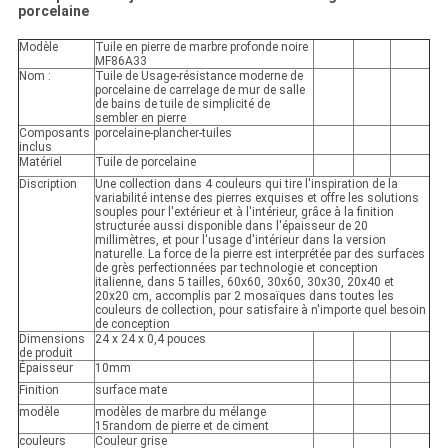
porcelaine
Modèle
Tuile en pierre de marbre profonde noire
MF86A33
Nom :
Tuile de Usage-résistance moderne de
porcelaine de carrelage de mur de salle
de bains de tuile de simplicité de
sembler en pierre
Composants
porcelaine-plancher-tuiles
inclus
Matériel
Tuile de porcelaine
Discription
Une collection dans 4 couleurs qui tire l'inspiration de la
variabilité intense des pierres exquises et offre les solutions
souples pour l'extérieur et à l'intérieur, grâce à la finition
structurée aussi disponible dans l'épaisseur de 20
millimètres, et pour l'usage d'intérieur dans la version
naturelle. La force de la pierre est interprétée par des surfaces
de grès perfectionnées par technologie et conception
italienne, dans 5 tailles, 60x60, 30x60, 30x30, 20x40 et
20x20 cm, accomplis par 2 mosaïques dans toutes les
couleurs de collection, pour satisfaire à n'importe quel besoin
de conception
Dimensions
24 x 24 x 0,4 pouces
de produit
Épaisseur
10mm
Finition
surface mate
modèle
modèles de marbre du mélange
15random de pierre et de ciment
couleurs
Couleur grise