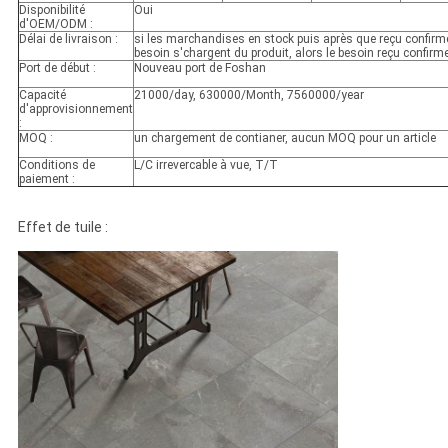
Disponibilité
Oui
d'OEM/ODM :
Délai de livraison :
si les marchandises en stock puis après que reçu confirme
besoin s'chargent du produit, alors le besoin reçu confirm
Port de début :
Nouveau port de Foshan
Capacité
21000/day, 630000/Month, 7560000/year
d'approvisionnement
:
MOQ :
un chargement de contianer, aucun MOQ pour un article
Conditions de
L/C irrevercable à vue, T/T
paiement :
Effet de tuile :