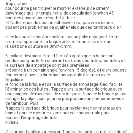
trop grande,
pour pour ne pas trouver le mortier extérieur de ciment
davantage que le temps initial de coagulation (environ 45
minutes), ayant pour résultat la tuile
et l'adhérence de couche adhésive n'est pas vraie dense,
posant des problèmes de qualité tels que des tambours d'air.
5, en laissant la couture collant, brique polie espaçant 2mm-
5mm est approprié. La brique polie et la jonction de mur
laissez une couture de 3mm-5mm.
6, collant devraient être effectués après que la base soit
rendue compacte. En couvrant de tuiles des tuiles, les tuiles et
la surface de empâtage sont des premières
présenté à un certain angle (environ 15 degrés), et alors poussé
doucement avec la direction horizontale à la main avec
l'équilibre
le fond de la brique et de la surface de empâtage. Ceci facilite
l'élimination des bulles ; Tapez alors la surface de brique avec
une poignée de marteau, de sorte que le fond de la brique puisse
manger la pulpe, pour pour ne pas produire un phénomène vide
de tambour ; Puis
frappez la surface de brique pour niveler avec un marteau en
bois et pour le mesurer avec une règle horizontale pour
assurer l'empâtage de tuile
niveau.
7, le produit collé pour environ 1 heure (selon le climat et le degré