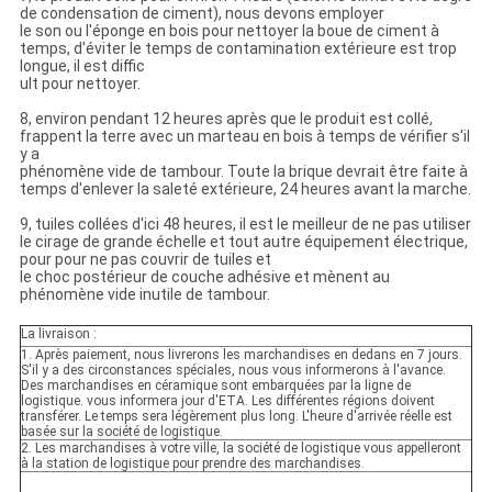
de condensation de ciment), nous devons employer
le son ou l'éponge en bois pour nettoyer la boue de ciment à
temps, d'éviter le temps de contamination extérieure est trop
longue, il est diffic
ult pour nettoyer.
8, environ pendant 12 heures après que le produit est collé,
frappent la terre avec un marteau en bois à temps de vérifier s'il
y a
phénomène vide de tambour. Toute la brique devrait être faite à
temps d'enlever la saleté extérieure, 24 heures avant la marche.
9, tuiles collées d'ici 48 heures, il est le meilleur de ne pas utiliser
le cirage de grande échelle et tout autre équipement électrique,
pour pour ne pas couvrir de tuiles et
le choc postérieur de couche adhésive et mènent au
phénomène vide inutile de tambour.
La livraison :
1. Après paiement, nous livrerons les marchandises en dedans en 7 jours.
S'il y a des circonstances spéciales, nous vous informerons à l'avance.
Des marchandises en céramique sont embarquées par la ligne de
logistique. vous informera jour d'ETA. Les différentes régions doivent
transférer. Le temps sera légèrement plus long. L'heure d'arrivée réelle est
basée sur la société de logistique.
2. Les marchandises à votre ville, la société de logistique vous appelleront
à la station de logistique pour prendre des marchandises.