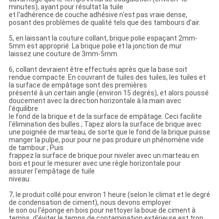
minutes), ayant pour résultat la tuile
et l'adhérence de couche adhésive n'est pas vraie dense,
posant des problèmes de qualité tels que des tambours d'air.
5, en laissant la couture collant, brique polie espaçant 2mm-
5mm est approprié. La brique polie et la jonction de mur
laissez une couture de 3mm-5mm.
6, collant devraient être effectués après que la base soit
rendue compacte. En couvrant de tuiles des tuiles, les tuiles et
la surface de empâtage sont des premières
présenté à un certain angle (environ 15 degrés), et alors poussé
doucement avec la direction horizontale à la main avec
l'équilibre
le fond de la brique et de la surface de empâtage. Ceci facilite
l'élimination des bulles ; Tapez alors la surface de brique avec
une poignée de marteau, de sorte que le fond de la brique puisse
manger la pulpe, pour pour ne pas produire un phénomène vide
de tambour ; Puis
frappez la surface de brique pour niveler avec un marteau en
bois et pour le mesurer avec une règle horizontale pour
assurer l'empâtage de tuile
niveau.
7, le produit collé pour environ 1 heure (selon le climat et le degré
de condensation de ciment), nous devons employer
le son ou l'éponge en bois pour nettoyer la boue de ciment à
temps, d'éviter le temps de contamination extérieure est trop