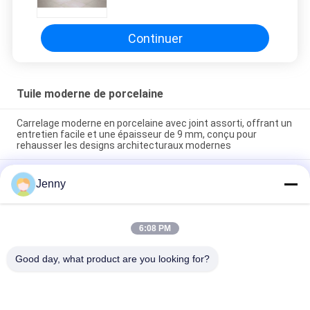
sèchent la couleur beige vitrée
Continuer
Tuile moderne de porcelaine
Carrelage moderne en porcelaine avec joint assorti, offrant un
entretien facile et une épaisseur de 9 mm, conçu pour
rehausser les designs architecturaux modernes
Carrelage de sol moderne en porcelaine facile d'entretien,
Jenny
texture lisse conçue pour offrir une surface élégante
résistante aux taches et à l'usure quotidienne
Installation flottante Carreaux de porcelaine modernes
6:08 PM
intérieurs d'épaisseur de 9 mm Choix parfait Surface durable
Idéal pour les projets à grande échelle
Good day, what product are you looking for?
Catégories populaires
Tous