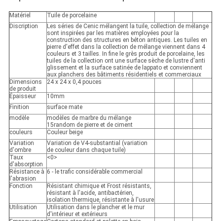
Matériel
Tuile de porcelaine
Discription
Les séries de Cenic mélangent la tuile, collection de mélange
sont inspirées par les matières employées pour la
construction des structures en béton antiques. Les tuiles en
pierre d'effet dans la collection de mélange viennent dans 4
couleurs et 3 tailles. In fine le grès produit de porcelaine, les
tuiles de la collection ont une surface sèche de lustre d'anti
glissement et la surface satinée de lappato et conviennent
aux planchers des bâtiments résidentiels et commerciaux
Dimensions
24 x 24 x 0,4 pouces
de produit
Épaisseur
10mm
Finition
surface mate
modèle
modèles de marbre du mélange
15random de pierre et de ciment
couleurs
Couleur beige
Variation
Variation de V4-substantial (variation
d'ombre
de couleur dans chaque tuile)
Taux
<0>
d'absorption
Résistance à
6 - le trafic considérable commercial
l'abrasion
Fonction
Résistant chimique et Frost résistants,
résistant à l'acide, antibactérien,
isolation thermique, résistante à l'usure
Utilisation
Utilisation dans le plancher et le mur
d'intérieur et extérieurs