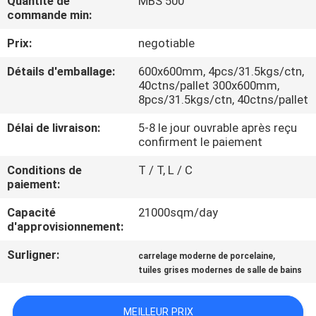
Quantité de
MBS 500
NOUS
commande min:
Prix:
negotiable
VISITE
Détails d'emballage:
600x600mm, 4pcs/31.5kgs/ctn,
DE
40ctns/pallet 300x600mm,
8pcs/31.5kgs/ctn, 40ctns/pallet
L'USINE
Délai de livraison:
5-8 le jour ouvrable après reçu
confirment le paiement
CONTRÔLE
Conditions de
T / T, L / C
DE
paiement:
LA
Capacité
21000sqm/day
QUALITÉ
d'approvisionnement:
Surligner:
,
carrelage moderne de porcelaine
NOUS
tuiles grises modernes de salle de bains
CONTACTER
MEILLEUR PRIX