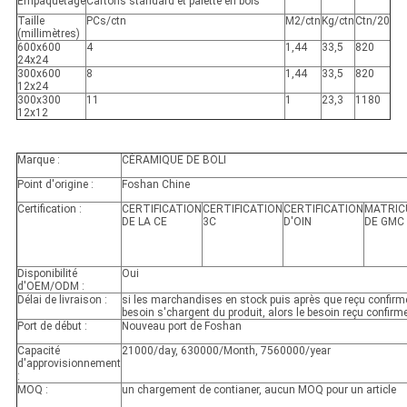
Empaquetage
Cartons standard et palette en bois
Taille
PCs/ctn
M2/ctn
Kg/ctn
Ctn/20
(millimètres)
600x600
4
1,44
33,5
820
24x24
300x600
8
1,44
33,5
820
12x24
300x300
11
1
23,3
1180
12x12
Marque :
CÉRAMIQUE DE BOLI
Point d'origine :
Foshan Chine
Certification :
CERTIFICATION
CERTIFICATION
CERTIFICATION
MATRIC
DE LA CE
3C
D'OIN
DE GMC
Disponibilité
Oui
d'OEM/ODM :
Délai de livraison :
si les marchandises en stock puis après que reçu confirme
besoin s'chargent du produit, alors le besoin reçu confirm
Port de début :
Nouveau port de Foshan
Capacité
21000/day, 630000/Month, 7560000/year
d'approvisionnement
:
MOQ :
un chargement de contianer, aucun MOQ pour un article