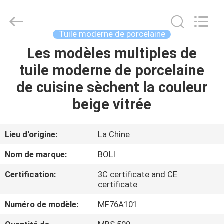
2026
FOSHAN
BOLI
CERAMICS
CO.,LTD..
Tuile moderne de porcelaine
All
Rights
Les modèles multiples de
À
Reserved.
tuile moderne de porcelaine
LA
de cuisine sèchent la couleur
MAISON
beige vitrée
PRODUITS
Lieu d'origine:
La Chine
VIDÉOS
Nom de marque:
BOLI
Certification:
3C certificate and CE
À
certificate
PROPOS
Numéro de modèle:
MF76A101
DE