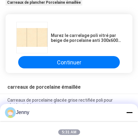
Carreaux de plancher Porcelaine émaillée
Murez le carrelage poli vitré par
beige de porcelaine anti 300x600
bactérien millimètre
Continuer
carreaux de porcelaine émaillée
Carreaux de porcelaine glacée grise rectifiée poli pour
résidentiel / commercial
Jenny
Carreaux de porcelaine rectifiée glacée brillante avec finition
polie à faible absorption d'eau
5:31 AM
Carreaux blancs vitrés Machine Carreaux de porcelaine de