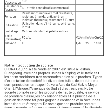
<0>
d'absorption
Résistance à
4 - le trafic considérable commercial
l'abrasion
Résistant chimique et Frost résistants,
Fonction
résistant à l'acide, antibactérien,
isolation thermique, résistante à l'usure
Utilisation dans d'intérieur et extérieur et
Utilisation
le mur
Emballage
Cartons standard et palette en bois
Taille
PCs/ctn
M2/ctn
Kg/ctn
Ctn/20
(millimètres)
300x600
8
1,44
25
1080
Notre introduction de société
CHORA Co., Ltd. a été fondé en 2007, est situé à Foshan,
Guangdong, avec nos propres usines à Kaiping, et le trafic est
les ports maritimes très commodes et les plus proches. Types
d'exportation de société les divers des tuiles, de produits etc.
sont principalement exportés vers Asie du Sud-Est, le Moyen-
Orient, l'Afrique, l'Amérique du Sud et d'autres pays. Notre
société compte selon les produits de haute qualité, le service
de première classe, les prix raisonnables et le principe de la
gestion de bonne foi, pour gagner la confiance et la faveur des
investisseurs étrangers. De sorte que nos produits partout
dans le monde, grâce au nouveau et vieux support à la clientèle