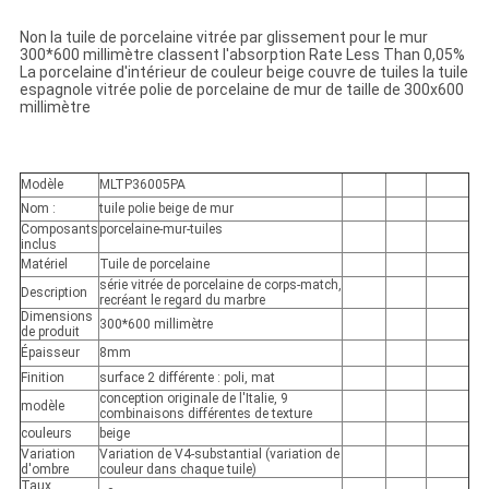
Non la tuile de porcelaine vitrée par glissement pour le mur
300*600 millimètre classent l'absorption Rate Less Than 0,05%
La porcelaine d'intérieur de couleur beige couvre de tuiles la tuile
espagnole vitrée polie de porcelaine de mur de taille de 300x600
millimètre
Modèle
MLTP36005PA
Nom :
tuile polie beige de mur
Composants
porcelaine-mur-tuiles
inclus
Matériel
Tuile de porcelaine
série vitrée de porcelaine de corps-match,
Description
recréant le regard du marbre
Dimensions
300*600 millimètre
de produit
Épaisseur
8mm
Finition
surface 2 différente : poli, mat
conception originale de l'Italie, 9
modèle
combinaisons différentes de texture
couleurs
beige
Variation
Variation de V4-substantial (variation de
d'ombre
couleur dans chaque tuile)
Taux