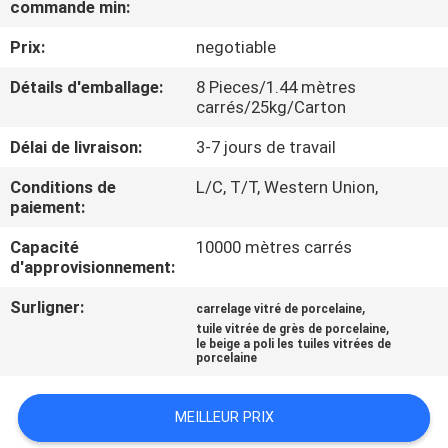
commande min:
NOUS
Prix:
negotiable
VISITE
Détails d'emballage:
8 Pieces/1.44 mètres
carrés/25kg/Carton
DE
L'USINE
Délai de livraison:
3-7 jours de travail
Conditions de
L/C, T/T, Western Union,
paiement:
CONTRÔLE
DE
Capacité
10000 mètres carrés
d'approvisionnement:
LA
Surligner:
,
QUALITÉ
carrelage vitré de porcelaine
,
tuile vitrée de grès de porcelaine
le beige a poli les tuiles vitrées de
porcelaine
NOUS
CONTACTER
MEILLEUR PRIX