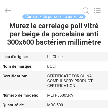
2026
FOSHAN
BOLI
CERAMICS
CO.,LTD..
Carreaux de porcelaine émaillée
All
Rights
Murez le carrelage poli vitré
À
Reserved.
par beige de porcelaine anti
LA
300x600 bactérien millimètre
MAISON
PRODUITS
Lieu d'origine:
La Chine
Nom de marque:
BOLI
VIDÉOS
Certification:
CERTIFICATE FOR CHINA
COMPULSORY PRODUCT
CERTIFICATION
À
PROPOS
Numéro de modèle:
MLTP36005PA
DE
Quantité de
MBS 500