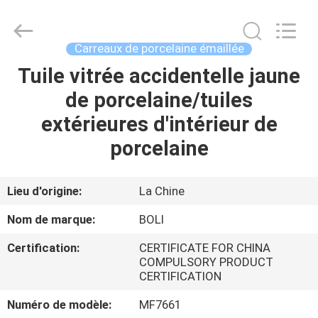
2026
FOSHAN
BOLI
CERAMICS
CO.,LTD..
Carreaux de porcelaine émaillée
All
Rights
Tuile vitrée accidentelle jaune
À
Reserved.
de porcelaine/tuiles
LA
extérieures d'intérieur de
MAISON
porcelaine
PRODUITS
Lieu d'origine:
La Chine
VIDÉOS
Nom de marque:
BOLI
Certification:
CERTIFICATE FOR CHINA
À
COMPULSORY PRODUCT
CERTIFICATION
PROPOS
DE
Numéro de modèle:
MF7661