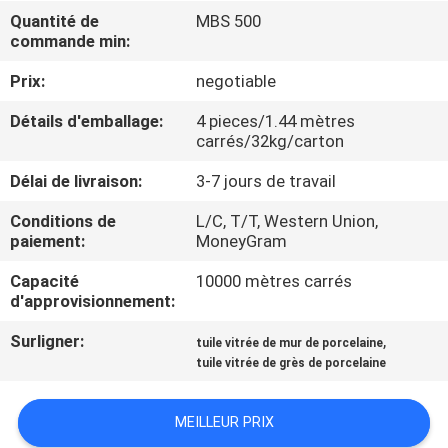
NOUS
Quantité de
MBS 500
commande min:
VISITE
Prix:
negotiable
DE
Détails d'emballage:
4 pieces/1.44 mètres
carrés/32kg/carton
L'USINE
Délai de livraison:
3-7 jours de travail
CONTRÔLE
Conditions de
L/C, T/T, Western Union,
paiement:
MoneyGram
DE
LA
Capacité
10000 mètres carrés
d'approvisionnement:
QUALITÉ
Surligner:
,
tuile vitrée de mur de porcelaine
tuile vitrée de grès de porcelaine
NOUS
CONTACTER
MEILLEUR PRIX