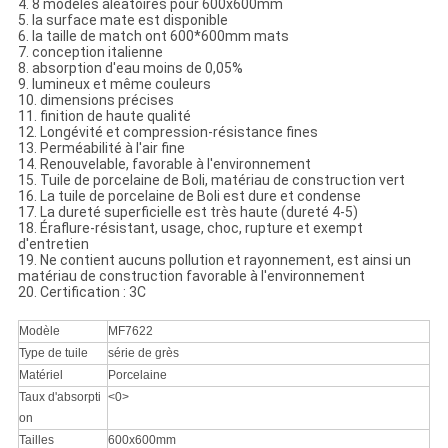
4. 8 modèles aléatoires pour 600x600mm
5. la surface mate est disponible
6. la taille de match ont 600*600mm mats
7. conception italienne
8. absorption d'eau moins de 0,05%
9. lumineux et même couleurs
10. dimensions précises
11. finition de haute qualité
12. Longévité et compression-résistance fines
13. Perméabilité à l'air fine
14. Renouvelable, favorable à l'environnement
15. Tuile de porcelaine de Boli, matériau de construction vert
16. La tuile de porcelaine de Boli est dure et condense
17. La dureté superficielle est très haute (dureté 4-5)
18. Éraflure-résistant, usage, choc, rupture et exempt
d'entretien
19. Ne contient aucuns pollution et rayonnement, est ainsi un
matériau de construction favorable à l'environnement
20. Certification : 3C
Modèle
MF7622
Type de tuile
série de grès
Matériel
Porcelaine
Taux d'absorpti
<0>
on
Tailles
600x600mm