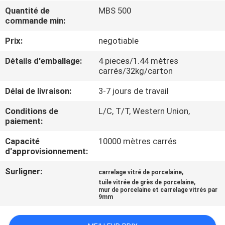
NOUS
Quantité de
MBS 500
commande min:
VISITE
Prix:
negotiable
DE
Détails d'emballage:
4 pieces/1.44 mètres
carrés/32kg/carton
L'USINE
Délai de livraison:
3-7 jours de travail
CONTRÔLE
Conditions de
L/C, T/T, Western Union,
paiement:
DE
LA
Capacité
10000 mètres carrés
d'approvisionnement:
QUALITÉ
Surligner:
,
carrelage vitré de porcelaine
,
tuile vitrée de grès de porcelaine
NOUS
mur de porcelaine et carrelage vitrés par
9mm
CONTACTER