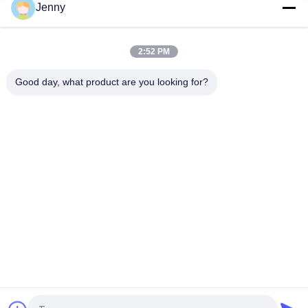
Jenny
Carreaux de porcelaine rectifiée glacée brillante avec finition
polie à faible absorption d'eau
2:52 PM
Carreaux blancs vitrés Machine Carreaux de porcelaine de
corps entier Matte Finition Avec 0,05% d'absorption d'eau
Good day, what product are you looking for?
Catégories populaires
Tous
Carreaux De 
Tuile En Pierre De 
Porcelaine Émaillée
Porcelaine De 
Regard
Tuile Moderne De 
Tuile De Marbre De 
Porcelaine
Porcelaine De 
Regard
Tuiles En Bois De 
Tuile De Porcelaine 
Porcelaine D'effet
De Regard De Tapis
Tuile De Porcelaine 
Tuile De La 
De Regard De 
Porcelaine 24x24
Ciment