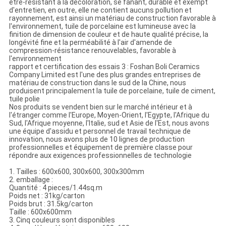
être-résistant à la décoloration, se fanant, durable et exempt
d'entretien, en outre, elle ne contient aucuns pollution et
rayonnement, est ainsi un matériau de construction favorable à
l'environnement, tuile de porcelaine est lumineuse avec la
finition de dimension de couleur et de haute qualité précise, la
longévité fine et la perméabilité à l'air d'amende de
compression-résistance renouvelables, favorable à
l'environnement
rapport et certification des essais 3 : Foshan Boli Ceramics
Company Limited est l'une des plus grandes entreprises de
matériau de construction dans le sud de la Chine, nous
produisent principalement la tuile de porcelaine, tuile de ciment,
tuile polie
Nos produits se vendent bien sur le marché intérieur et à
l'étranger comme l'Europe, Moyen-Orient, l'Egypte, l'Afrique du
Sud, l'Afrique moyenne, l'Italie, sud et Asie de l'Est, nous avons
une équipe d'assidu et personnel de travail technique de
innovation, nous avons plus de 10 lignes de production
professionnelles et équipement de première classe pour
répondre aux exigences professionnelles de technologie
1. Tailles : 600x600, 300x600, 300x300mm
2. emballage :
Quantité : 4 pieces/1.44sq.m
Poids net : 31kg/carton
Poids brut : 31.5kg/carton
Taille : 600x600mm
3. Cinq couleurs sont disponibles