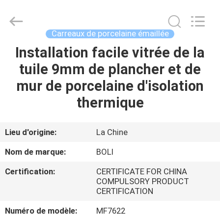
2026
FOSHAN
BOLI
CERAMICS
CO.,LTD..
Carreaux de porcelaine émaillée
All
Rights
Installation facile vitrée de la
À
Reserved.
tuile 9mm de plancher et de
LA
mur de porcelaine d'isolation
MAISON
thermique
PRODUITS
Lieu d'origine:
La Chine
VIDÉOS
Nom de marque:
BOLI
Certification:
CERTIFICATE FOR CHINA
À
COMPULSORY PRODUCT
CERTIFICATION
PROPOS
DE
Numéro de modèle:
MF7622