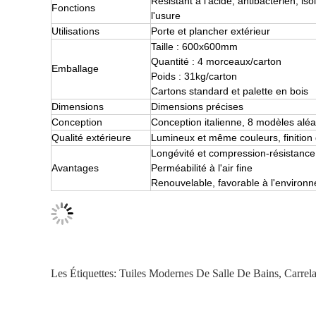
Résistant à l'acide, antibactérien, is
Fonctions
l'usure
Utilisations
Porte et plancher extérieur
Taille : 600x600mm
Quantité : 4 morceaux/carton
Emballage
Poids : 31kg/carton
Cartons standard et palette en bois
Dimensions
Dimensions précises
Conception
Conception italienne, 8 modèles al
Qualité extérieure
Lumineux et même couleurs, finition 
Longévité et compression-résistance
Avantages
Perméabilité à l'air fine
Renouvelable, favorable à l'environ
Les Étiquettes:
Tuiles Modernes De Salle De Bains
,
Carrel