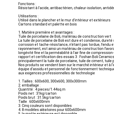
Fonctions :
Résistant à l'acide, antibactérien, chaleur-isolation, antidé
Utilisations :
Utilisé dans le plancher et le mur d'intérieur et extérieurs
Cartons standard et palette en bois
1. Matière première et avantages :
Tuile de porcelaine de Boli, matériau de construction vert
La tuile de porcelaine de Boli est dure et condense, dureté 
corrosion et tache-résistance, n'étant pas tordue, fendu et
rayonnement, est ainsi un matériau de construction favorabl
longévité fine et la perméabilité à l'air fine de compressi
rapport et certification des essais 3 : Foshan Boli Cerami
principalement la tuile de porcelaine, tuile de ciment, tuile 
Nos produits se vendent bien sur le marché intérieur et à l'
équipe d'assidu et personnel de fonctionnement technique
aux exigences professionnelles de technologie
1. Tailles : 600x600, 300x600, 300x300mm
2. emballage :
Quantité : 4 pieces/1.44sq.m
Poids net : 31kg/carton
Poids brut : 31.5kg/carton
Taille : 600x600mm
3. Cinq couleurs sont disponibles
4. 8 modèles aléatoires pour 600x600mm
5. la matte extérieure est disponible