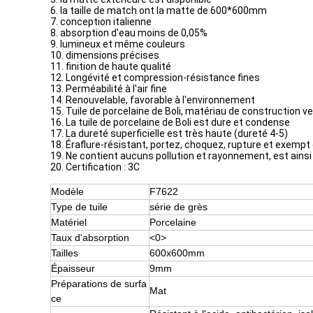
6. la taille de match ont la matte de 600*600mm
7. conception italienne
8. absorption d'eau moins de 0,05%
9. lumineux et même couleurs
10. dimensions précises
11. finition de haute qualité
12. Longévité et compression-résistance fines
13. Perméabilité à l'air fine
14. Renouvelable, favorable à l'environnement
15. Tuile de porcelaine de Boli, matériau de construction ve
16. La tuile de porcelaine de Boli est dure et condense
17. La dureté superficielle est très haute (dureté 4-5)
18. Éraflure-résistant, portez, choquez, rupture et exempt 
19. Ne contient aucuns pollution et rayonnement, est ains
20. Certification : 3C
Modèle
F7622
Type de tuile
série de grès
Matériel
Porcelaine
Taux d'absorption
<0>
Tailles
600x600mm
Épaisseur
9mm
Préparations de surfa
Mat
ce