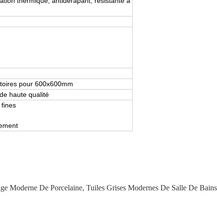
olation thermique, antidérapant, résistante à
éatoires pour 600x600mm
de haute qualité
 fines
nement
age Moderne De Porcelaine
,
Tuiles Grises Modernes De Salle De Bains