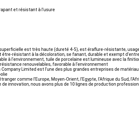
rapant et résistant à l'usure
superficielle est très haute (dureté 4-5), est éraflure-résistante, usag
 être-résistant à la décoloration, se fanant, durable et exempt d'entret
e à l'environnement, tuile de porcelaine est lumineuse avec la finitio
on-résistance renouvelables, favorable à l'environnement
cs Company Limited est l'une des plus grandes entreprises de matériau
polie
étranger comme l'Europe, Moyen-Orient, l'Egypte, l'Afrique du Sud, l'Afr
 de innovation, nous avons plus de 10 lignes de production professio