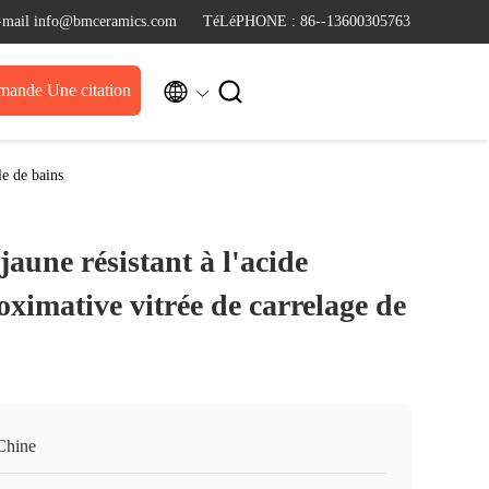
-mail info@bmceramics.com
TéLéPHONE : 86--13600305763


ande Une citation
le de bains
jaune résistant à l'acide
ximative vitrée de carrelage de
Chine